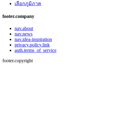
เลือกภูมิภาค
footer.company
nav.about
nav.news
nav.idea-inspiration
privacy.policy.link
auth.terms_of_service
footer.copyright